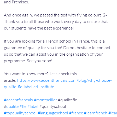
and Premises.
And once again, we passed the test with flying colours 🥳
Thank you to all those who work every day to ensure that
our students have the best experience!
If you are looking for a French school in France, this is a
guarantee of quality for you too! Do not hesitate to contact
us so that we can assist you in the organisation of your
programme. See you soon!
You want to know more? Let's check this
article:
https://www.accentfrancais.com/blog/why-choose-
qualite-fle-labelled-institute
#accentfrancais
#montpellier
#qualitefle
#
qualite
#fle
#label
#qualityschool
#topqualityschool
#languageschool
#france
#learnfrench
#lea