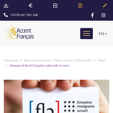
+33 (0) 467 581 268
EN
Homepage
Blog Accent français : French school in Montpellier
News
Renewal of the FLE Quality Label with 15 stars!