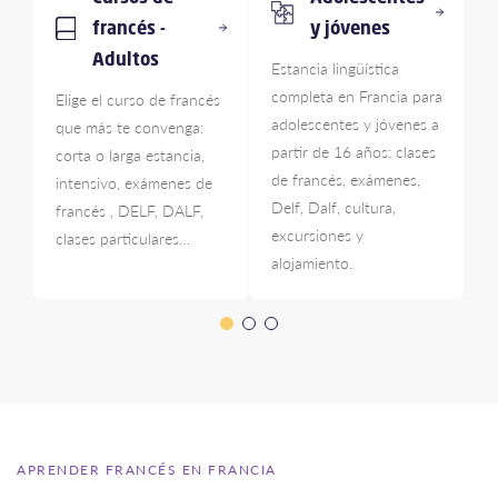
francés -
y jóvenes
Adultos
Estancia lingüística
I
completa en Francia para
p
Elige el curso de francés
adolescentes y jóvenes a
e
que más te convenga:
partir de 16 años: clases
u
corta o larga estancia,
de francés, exámenes,
f
intensivo, exámenes de
Delf, Dalf, cultura,
n
francés , DELF, DALF,
excursiones y
c
clases particulares…
alojamiento.
APRENDER FRANCÉS EN FRANCIA