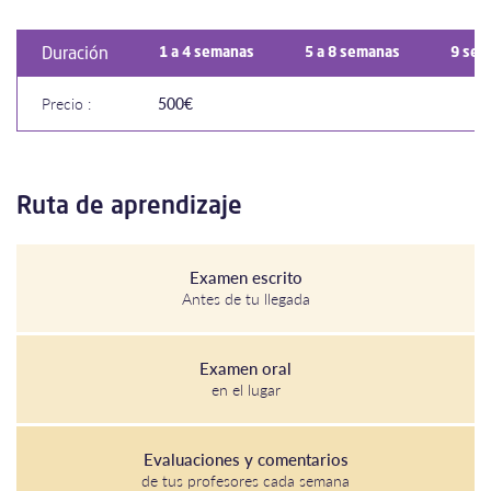
Duración
1 a 4 semanas
5 a 8 semanas
9 sem
Precio :
500€
Ruta de aprendizaje
Examen escrito
Antes de tu llegada
Examen oral
en el lugar
Evaluaciones y comentarios
de tus profesores cada semana