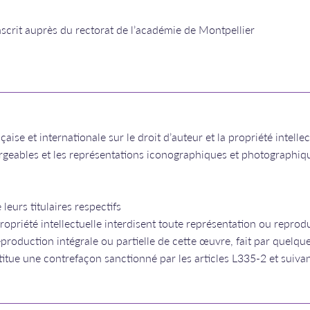
scrit auprès du rectorat de l’académie de Montpellier
nçaise et internationale sur le droit d’auteur et la propriété intell
geables et les représentations iconographiques et photographique
leurs titulaires respectifs
opriété intellectuelle interdisent toute représentation ou reproduc
eproduction intégrale ou partielle de cette œuvre, fait par quelq
onstitue une contrefaçon sanctionné par les articles L335-2 et suiva