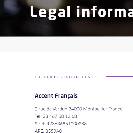
Legal inform
EDITEUR ET GESTION DU SITE
Accent Français
2 rue de Verdun 34000 Montpellier France
Tel: 33 467 58 12 68
Siret: 423636851000288
APE: 8559A8