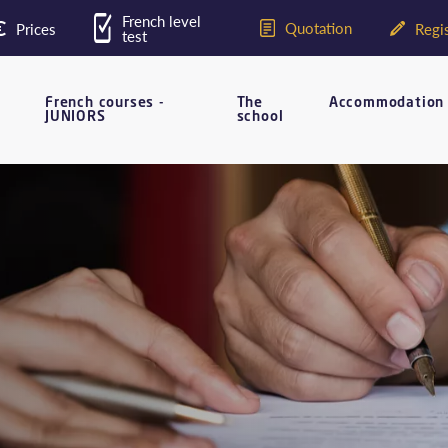
French level
Quotation
Prices
Regis
test
French courses -
The
Accommodation
JUNIORS
school