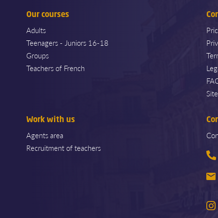
Our courses
Co
Adults
Pri
Teenagers - Juniors 16-18
Pri
Groups
Ter
Teachers of French
Leg
FA
Sit
Work with us
Co
Agents area
Con
Recruitment of teachers