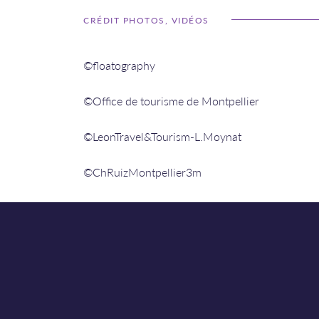
CRÉDIT PHOTOS, VIDÉOS
©floatography
©Office de tourisme de Montpellier
©LeonTravel&Tourism-L.Moynat
©ChRuizMontpellier3m