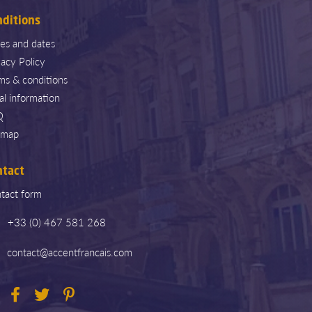
nditions
ces and dates
vacy Policy
ms & conditions
al information
Q
emap
ntact
tact form
+33 (0) 467 581 268
contact@accentfrancais.com