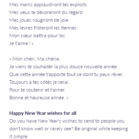
Mes mains applaudiront tes exploits
Mes yeux te dévoreront du regard
Mes joues rougiront de joie
Mes lèvres frôleront les tiennes
Mon cœur battra pour toi.
Je t’aime ! »
« Mon chéri, Ma chérie,
Je viens te souhaiter la plus douce nouvelle année.
Que cette année t'apporte tout ce dont tu peux rêver.
Toujours à tes côtés je serai,
Pour te soutenir et t'aimer.
Bonne et heureuse année. »
Happy New Year wishes for all
Do you have New Year's wishes to send to people you
don't know well or rarely see? Be original while keeping
it simple.