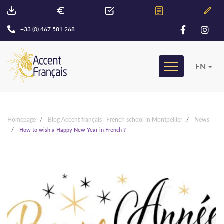
+33 (0) 467 581 268
EN
Homepage
Blog Accent français : French school in Montpellier
News
How to wish a Happy New Year in French ?