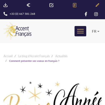
+33 (0) 467 581 268
FR
Accueil
Le blog d'Accent Français
Actualités
Comment présenter ses voeux en français ?