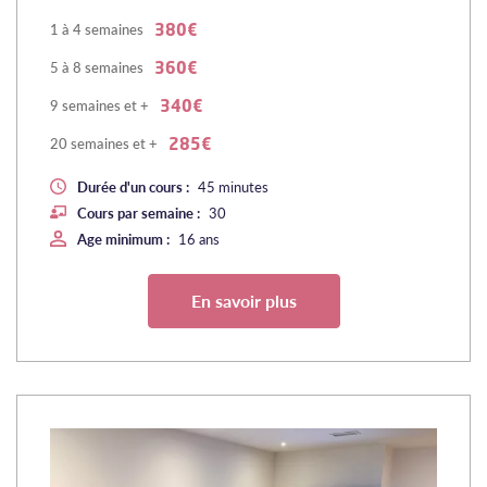
1 à 4 semaines
380€
5 à 8 semaines
360€
9 semaines et +
340€
20 semaines et +
285€
Durée d'un cours :
45 minutes
Cours par semaine :
30
Age minimum :
16 ans
En savoir plus