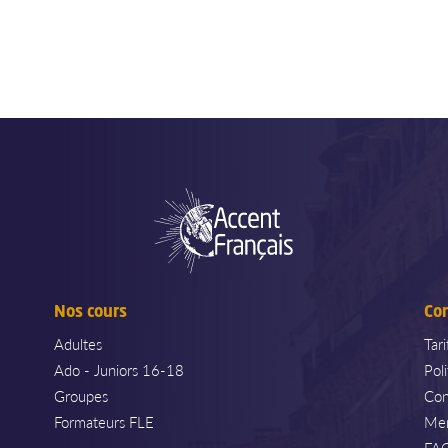
Nos cours
Co
Adultes
Tar
Ado - Juniors 16-18
Pol
Groupes
Con
Formateurs FLE
Men
FA