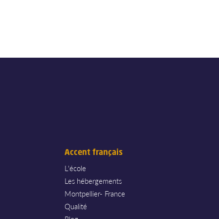
Accent français
L'école
Les hébergements
Montpellier- France
Qualité
Blog