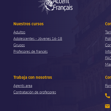
Nuestros cursos
Co
Adultos
Tar
Adolescentes - Jóvenes 16-18
Pol
Grupos
Con
Profesores de francés
Inf
FA
Map
Trabaja con nosotros
Co
Agents area
For
Contratación de profesores