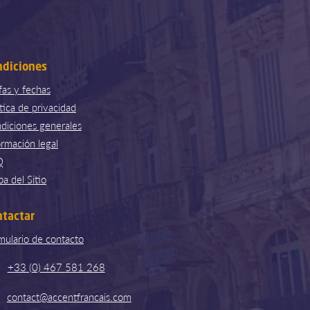
ndiciones
ifas y fechas
ítica de privacidad
diciones generales
ormación legal
Q
a del Sitio
ntactar
mulario de contacto
+33 (0) 467 581 268
contact@accentfrancais.com