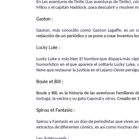
En Les aventures de Tintin (Las aventuras de Tintin), có
Milou y el capitán Haddock, para descubrir y resolver m
Gaston :
Gaston, más conocido como Gaston Lagaffe, es un có
redacción de un periódico y se pone a crear inventos lo
Lucky Luke :
Lucky Luke o más bien El hombre que dispara más rápi
humorístico en el que aparece el solitario Lucky Luke
tiene que restaurar la justicia en el Lejano Oeste pers
Boule et Bill :
Boule y Bill, es la historia de las aventuras familiares
tortuga, la vecina y su gato Caporal y otros.
Creado en 1
Spirou et Fantasio :
Spirou y Fantasio es un dúo de periodistas que viven a
extractos de diferentes cómics, es así como muchas de e
Les Schtroumfs :