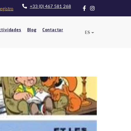
+33 (0) 467 581 268
egistro
ctividades
Blog
Contactar
ES