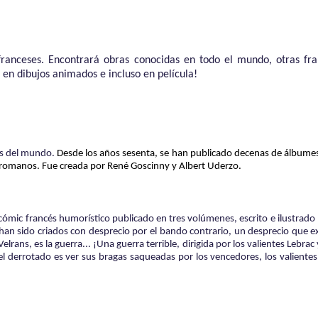
 franceses. Encontrará obras conocidas en todo el mundo, otras fr
en dibujos animados e incluso en película!
os del mundo.
Desde los años sesenta, se han publicado decenas de álbumes
s romanos.
Fue creada por René Goscinny y Albert Uderzo.
cómic francés humorístico publicado en tres volúmenes, escrito e ilustrado p
e han sido criados con desprecio por el bando contrario, un desprecio que
elrans, es la guerra... ¡Una guerra terrible, dirigida por los valientes Lebr
el derrotado es ver sus bragas saqueadas por los vencedores, los valientes