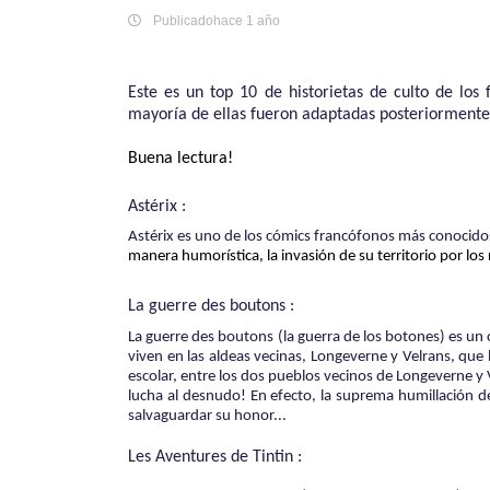
Publicadohace 1 año
Este es un top 10 de historietas de culto de los
mayoría de ellas fueron adaptadas posteriormente 
Buena lectura!
Astérix :
Astérix es uno de los cómics francófonos más conocid
manera humorística, la invasión de su territorio por lo
La guerre des boutons :
La guerre des boutons (la guerra de los botones) es un 
viven en las aldeas vecinas, Longeverne y Velrans, qu
escolar, entre los dos pueblos vecinos de Longeverne y V
lucha al desnudo! En efecto, la suprema humillación d
salvaguardar su honor...
Les Aventures de Tintin :