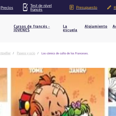
Test de nivel
Presupuesto
Precios
R
francés
Cursos de francés -
La
Alojamiento
A
JÓVENES
escuela
tpellier
Paseos y ocio
Los cómics de culto de los Franceses.