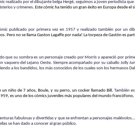
mic realizado por el dibujante belga Hergé, seguimos a joven periodista que d
isterios y crímenes.
Este cómic ha tenido un gran éxito en Europa desde el s
mic publicado por primera vez en 1957 y realizado también por un dib
cos.
Pero no se llama Gaston Lagaffe por nada!
La torpeza de Gastón es par
do que su sombra es un personaje creado por Morris y apareció por prim
, un vaquero del Lejano Oeste. Siempre acompañado por su caballo Jolly Jum
iguiendo a los bandidos, los más conocidos de los cuales son los hermanos Da
 de un niño de 7 años, Boule, y su perro, un cocker llamado Bill.
También est
959, es uno de los cómics juveniles más populares del mundo francófono.
venturas fabulosas y divertidas y que se enfrentan a personajes malévolos.
llas se han dado a conocer al gran público.