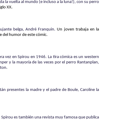
a la vuelta al mundo (e incluso a la luna!), con su perro
iglo XX.
ujante belga, André Franquin.
Un joven trabaja en la
te del humor de este cómic.
era vez en Spirou en 1946.
La tira cómica es un western
per y la mayoría de las veces por el perro Rantanplan,
lton.
án presentes la madre y el padre de Boule, Caroline la
.. Spirou es también una revista muy famosa que publica