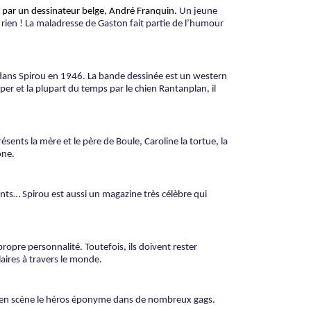
si par un dessinateur belge, André Franquin.
Un jeune
 rien ! La maladresse de Gaston fait partie de l’humour
 dans Spirou en 1946. La bande dessinée est un western
r et la plupart du temps par le chien Rantanplan, il
ésents la mère et le père de Boule, Caroline la tortue, la
one.
nts… Spirou est aussi un magazine très célèbre qui
opre personnalité. Toutefois, ils doivent rester
aires à travers le monde.
et en scène le héros éponyme dans de nombreux gags.