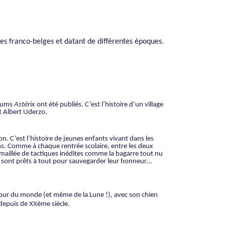
es franco-belges et datant de différentes époques.
lbums
Astérix
ont été publiés. C’est l’histoire d’un village
et Albert Uderzo.
n. C’est l’histoire de jeunes enfants vivant dans les
ons. Comme à chaque rentrée scolaire, entre les deux
 émaillée de tactiques inédites comme la bagarre tout nu
ats sont prêts à tout pour sauvegarder leur honneur…
 tour du monde (et même de la Lune !), avec son chien
 depuis de XXème siècle.