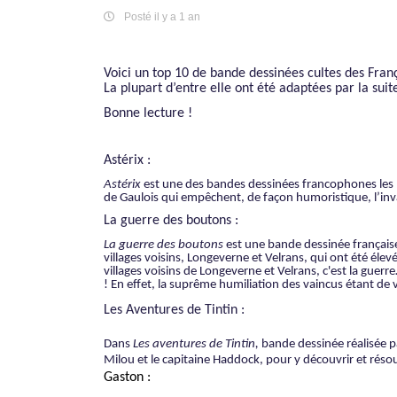
Posté il y a 1 an
Voici un top 10 de bande dessinées cultes des
Fran
La plupart d’entre elle ont été adaptées par la sui
Bonne lecture !
Astérix :
Astérix
est une des bandes dessinées francophones les 
de Gaulois qui empêchent, de façon humoristique, l’inva
La guerre des boutons :
La guerre des boutons
est une bande dessinée française 
villages voisins, Longeverne et Velrans, qui ont été él
villages voisins de Longeverne et Velrans, c'est la guer
! En effet, la suprême humiliation des vaincus étant de 
Les Aventures de Tintin :
Dans
Les aventures de Tintin,
bande dessinée réalisée p
Milou et le capitaine Haddock, pour y découvrir et rés
Gaston :