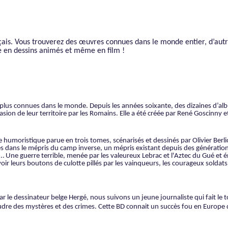
çais
. Vous trouverez des œuvres connues dans le monde entier, d’autr
te en dessins animés et même en film !
plus connues dans le monde. Depuis les années soixante, des dizaines d’a
sion de leur territoire par les Romains. Elle a été créée par René Goscinny 
humoristique parue en trois tomes, scénarisés et dessinés par Olivier Berlio
evés dans le mépris du camp inverse, un mépris existant depuis des générati
re… Une guerre terrible, menée par les valeureux Lebrac et l'Aztec du Gué et
voir leurs boutons de culotte pillés par les vainqueurs, les courageux sold
ar le dessinateur belge Hergé, nous suivons
un jeune journaliste qui fait le
oudre des mystères et des crimes. Cette BD connait un succès fou en Europe