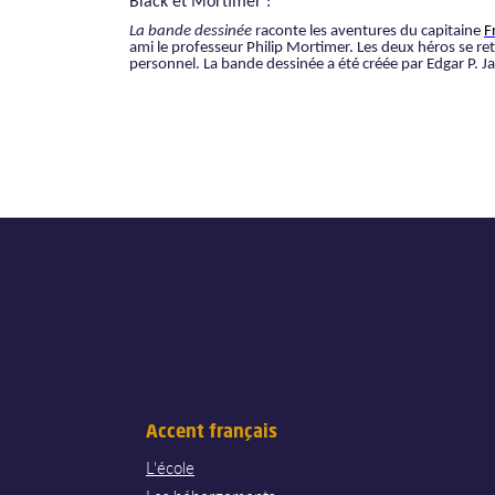
Black et Mortimer :
La bande dessinée
raconte les aventures du capitaine
F
ami le professeur Philip Mortimer. Les deux héros se ret
personnel. La bande dessinée a été créée par Edgar P. J
Accent français
L'école