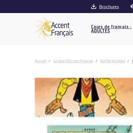
Brochures
Cours de français -
ADULTES
Accueil
Le blog d'Accent Français
Sorties et loisirs
L