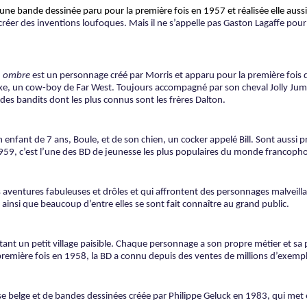
 une bande dessinée paru pour la première fois en 1957 et réalisée elle aus
créer des inventions loufoques. Mais il ne s’appelle pas Gaston Lagaffe pour
on ombre
est un personnage créé par Morris et apparu pour la première fois
Luke, un cow-boy de Far West. Toujours
accompagné par son cheval Jolly Jumpe
 des bandits dont les plus connus sont les frères Dalton.
 enfant de 7 ans, Boule, et de son chien, un cocker appelé Bill. Sont aussi pr
1959, c’est l’une des BD de jeunesse les plus populaires du monde francoph
 aventures fabuleuses et drôles et qui affrontent des personnages malveilla
 ainsi que beaucoup d’entre elles se sont fait connaître au grand public.
t un petit village paisible. Chaque personnage a son propre métier et sa pr
première fois en 1958, la BD a connu depuis des ventes de millions d’exempl
sse belge et de bandes dessinées créée par Philippe Geluck en 1983, qui m