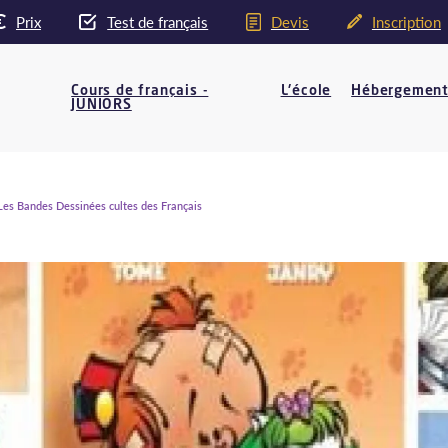
Prix
Test de français
Devis
Inscription
Cours de français -
L'école
Hébergemen
JUNIORS
es Bandes Dessinées cultes des Français