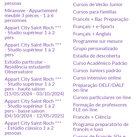
pessoas
Cursos de Verão Junior
Miranove - Appartement
Cursos para famílias
meublé 3 pièces - 1 à 6
Francês + Bac Preparação
personnes
Français + e-Sports
Appart City Saint Roch ***
- Studio supérieur 1 à 2
Français + Anglais
pers
Programme sur mesure
Appart City Saint Roch ***
Grupo personalizado
- Studio supérieur 1 à 2
pers
Estadia de descoberta
Estúdio particular -
Curso Acadêmico Padrão
Residência estudantil
Cursos Juniors padrão
Observatoire
Curso intensivo online
Appart City Saint Roch ***
- Studio supérieur 1 à 2
Preparação DELF/DALF
pers - haute saison
on-line
(13/05/2024 - 03/10/2024)
Cursos particulares on-line
Appart City Saint Roch ***
Formação de professores
- Studio supérieur 1 à 2
FLE on-line
pers - basse saison
(04/10/2024 - 12/05/2025)
Francês + Ciência
Appart City Saint Roch ***
Programa preparatório de
- Estúdio clássico 1 a 2
francês e luxo
pessoas
Cursos de Francês 50+ e