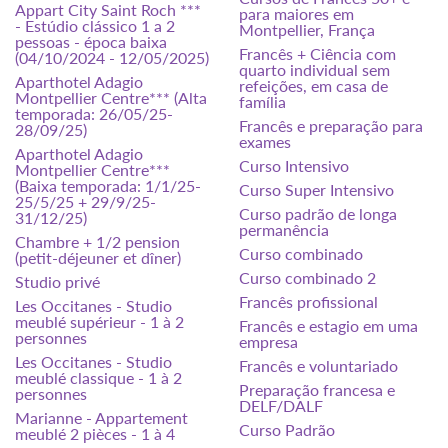
Appart City Saint Roch ***
para maiores em
- Estúdio clássico 1 a 2
Montpellier, França
pessoas - época baixa
Francês + Ciência com
(04/10/2024 - 12/05/2025)
quarto individual sem
Aparthotel Adagio
refeições, em casa de
Montpellier Centre*** (Alta
família
temporada: 26/05/25-
Francês e preparação para
28/09/25)
exames
Aparthotel Adagio
Curso Intensivo
Montpellier Centre***
(Baixa temporada: 1/1/25-
Curso Super Intensivo
25/5/25 + 29/9/25-
Curso padrão de longa
31/12/25)
permanência
Chambre + 1/2 pension
Curso combinado
(petit-déjeuner et dîner)
Curso combinado 2
Studio privé
Francês profissional
Les Occitanes - Studio
meublé supérieur - 1 à 2
Francês e estagio em uma
personnes
empresa
Les Occitanes - Studio
Francês e voluntariado
meublé classique - 1 à 2
Preparação francesa e
personnes
DELF/DALF
Marianne - Appartement
Curso Padrão
meublé 2 pièces - 1 à 4