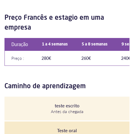
Preço Francês e estagio em uma
empresa
Duração
1 a 4 semanas
5 a 8 semanas
9 sema
Preço :
280€
260€
240€
Caminho de aprendizagem
teste escrito
Antes da chegada
Teste oral