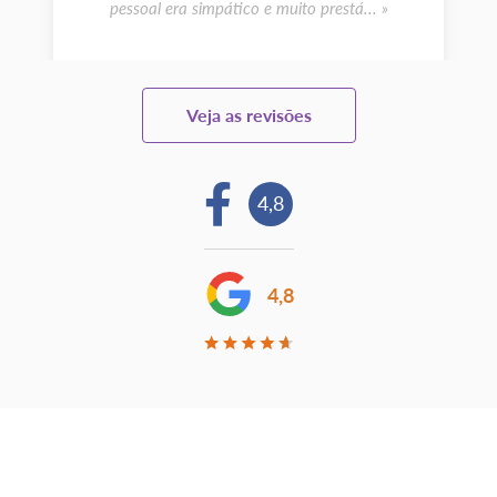
pessoal era simpático e muito prestá... »
Veja as revisões
4,8
4,8