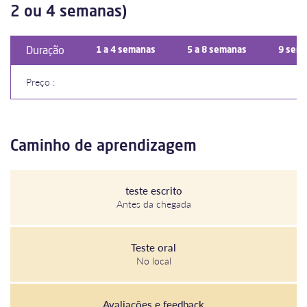
2 ou 4 semanas)
Duração
1 a 4 semanas
5 a 8 semanas
9 sema
Preço :
Caminho de aprendizagem
teste escrito
Antes da chegada
Teste oral
No local
Avaliações e feedback