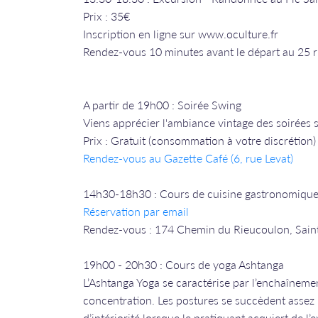
Prix : 35€
Inscription en ligne sur www.oculture.fr
Rendez-vous 10 minutes avant le départ au 25 
A partir de 19h00 : Soirée Swing
Viens apprécier l'ambiance vintage des soirées s
Prix : Gratuit (consommation à votre discrétion)
Rendez-vous a
u Gazette Café (6, rue Levat)
14h30-18h30 : Cours de cuisine gastronomique
Réservation par email
Rendez-vous : 174 Chemin du Rieucoulon, Saint 
19h00 - 20h30 : Cours de yoga Ashtanga
L’Ashtanga Yoga se caractérise par l’enchaînemen
concentration. Les postures se succèdent assez
d’intériorité lorsque le pratiquant acquiert de l’