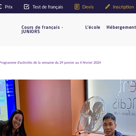
Prix
Test de français
Devis
Inscription
Cours de français -
L'école
Hébergemen
JUNIORS
rogramme d'activités de la semaine du 29 janvier au 4 février 2024