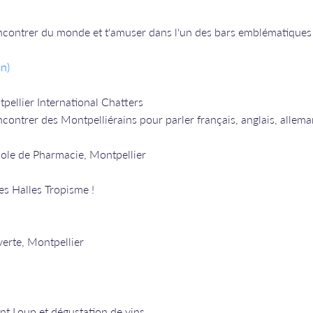
rencontrer du monde et t'amuser dans l'un des bars emblématiques d
n)
pellier International Chatters
ncontrer des Montpelliérains pour parler français, anglais, allema
cole de Pharmacie, Montpellier
es Halles Tropisme !
erte, Montpellier
nt Loup et dégustation de vins