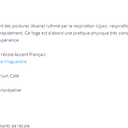
t des postures (Asana) rythmé par la respiration Ujjayi, respirati
 rapidement. Ce Yoga est d’abord une pratique physique très com
expérience.
l'école Accent Français
rue Maguelone
irium Café
Montpellier
iants de l’école