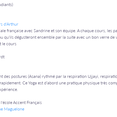
udiants)
rs d'Arthur
liale française avec Sandrine et son équipe. A chaque cours, les p
nu qu'ils dégusteront ensemble par la suite avec un bon verre de v
t le cours
rdt
t des postures (Asana) rythmé par la respiration Ujjayi, respirati
 rapidement. Ce Yoga est d’abord une pratique physique très com
expérience.
l'école Accent Français
rue Maguelone