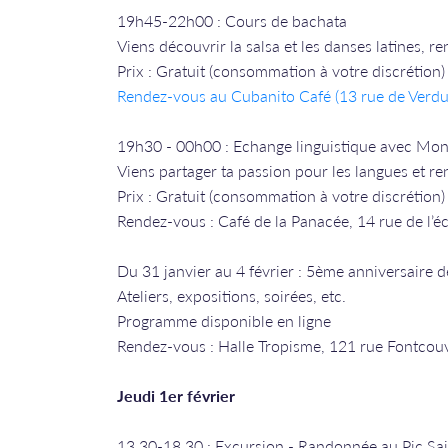
19h45-22h00 : Cours de bachata
Viens découvrir la salsa et les danses latines, 
Prix : Gratuit (consommation à votre discrétion)
Rendez-vous a
u Cubanito Café (13 rue de Verdu
19h30 - 00h00 : Echange linguistique avec Mont
Viens partager ta passion pour les langues et re
Prix : Gratuit (consommation à votre discrétion)
Rendez-vous : Café de la Panacée, 14 rue de l’é
Du 31 janvier au 4 février : 5ème anniversaire d
Ateliers, expositions, soirées, etc.
Programme disponible en ligne
Rendez-vous : Halle Tropisme, 121 rue Fontcouv
Jeudi 1er février
13.30-18.30 : Excursion - Randonnée au Pic Sai