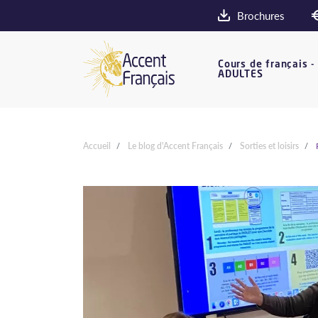
Brochures
Cours de français -
ADULTES
Accueil
Le blog d'Accent Français
Sorties et loisirs
P