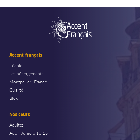
Accent français
L'école
Les hébergements
Montpellier- France
Qualité
Blog
Nos cours
Adultes
Ado - Juniors 16-18