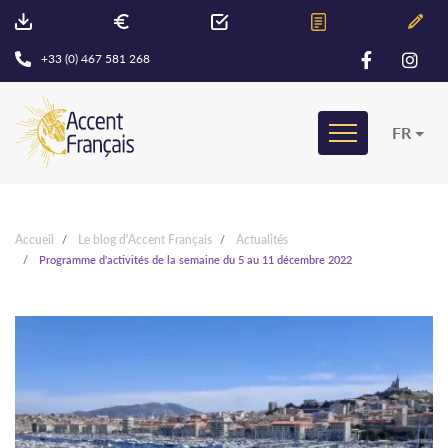
+33 (0) 467 581 268
FR
Accueil
Le blog d'Accent Français
Actualités
Programme d'activités de la semaine du 5 au 11 décembre 2022