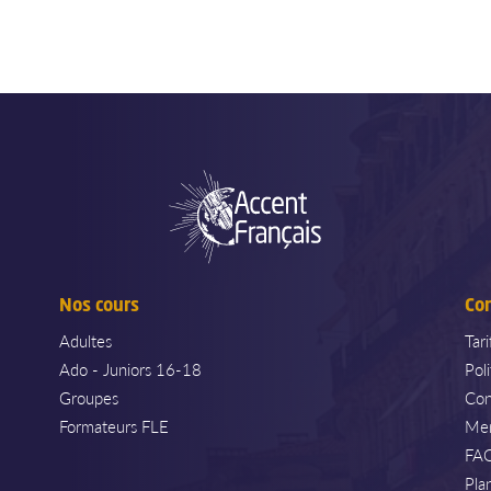
Nos cours
Co
Adultes
Tar
Ado - Juniors 16-18
Pol
Groupes
Con
Formateurs FLE
Men
FA
Pla