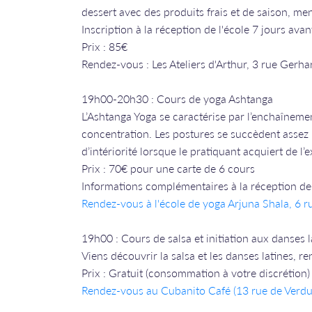
dessert avec des produits frais et de saison, me
Inscription à la réception de l'école 7 jours avan
Prix : 85€
Rendez-vous : Les Ateliers d'Arthur, 3 rue Gerha
19h00-20h30 : Cours de yoga Ashtanga
L’Ashtanga Yoga se caractérise par l’enchaînemen
concentration. Les postures se succèdent assez
d’intériorité lorsque le pratiquant acquiert de l’
Prix : 70€ pour une carte de 6 cours
Informations complémentaires à la réception de 
Rendez-vous à l'école de yoga Arjuna Shala, 6 
19h00 : Cours de salsa et initiation aux danses l
Viens découvrir la salsa et les danses latines, 
Prix : Gratuit (consommation à votre discrétion)
Rendez-vous a
u Cubanito Café (13 rue de Verdu