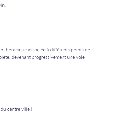
in.
on thoracique associée à différents points de
plète, devenant progressivement une voie
u centre ville !