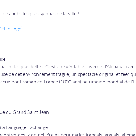
des pubs les plus sympas de la ville !
etite Loge)
use
parmi les plus belles. C'est une véritable caverne d'Ali baba avec 
se de cet environnement fragile, un spectacle original et féerique 
 vieux pont roman en France (1000 ans) patrimoine mondial de l'
rue du Grand Saint Jean
 Bla Language Exchange
ncontrer des Montpelliérains pour parler français, anglais, allema