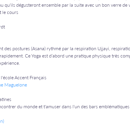
nu qu'ils dégusteront ensemble par la suite avec un bon verre de v
t le cours
rdt
t des postures (Asana) rythmé par la respiration Ujjayi, respirati
 rapidement. Ce Yoga est d’abord une pratique physique très com
expérience.
l'école Accent Français
rue Maguelone
atines
rencontrer du monde et t'amuser dans l'un des bars emblématiques d
n)