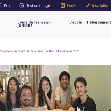
Prix
Test de français
Devis
Inscription
Cours de français -
L'école
Hébergemen
JUNIORS
rogramme d'activités de la semaine du 18 au 24 septembre 2023