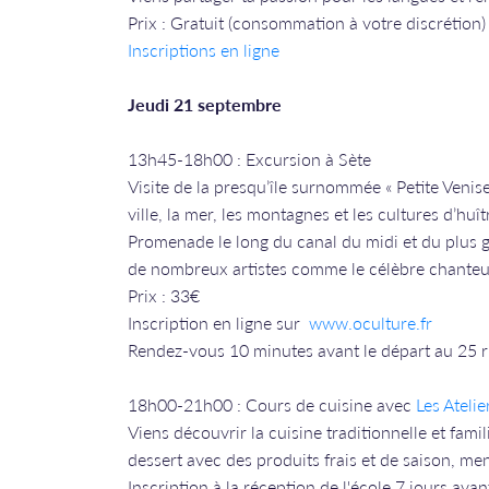
Prix : Gratuit (consommation à votre discrétion)
Inscriptions en ligne
Jeudi 21 septembre
13h45-18h00 : Excursion à Sète
Visite de la presqu’île surnommée « Petite Veni
ville, la mer, les montagnes et les cultures d’huî
Promenade le long du canal du midi et du plus g
de nombreux artistes comme le célèbre chanteur 
Prix : 33€
Inscription en ligne sur
www.oculture.fr
Rendez-vous 10 minutes avant le départ au 25 
18h00-21h00 : Cours de cuisine avec
Les Atelie
Viens découvrir la cuisine traditionnelle et fami
dessert avec des produits frais et de saison, me
Inscription à la réception de l'école 7 jours avan