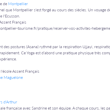
ue de
Montpellier
nel que Montpellier s'est forgé au cours des siècles. Un voyage de
de l'Ecusson.
 Accent Français
montpellier-tourisme.fr/pratique/reserver-vos-activites-hebergem
t des postures (Asana) rythmé par la respiration Ujjayi, respirati
 rapidement. Ce Yoga est d’abord une pratique physique très com
expérience.
l'école Accent Français
rue Maguelone
rs d'Arthur
liale française avec Sandrine et son équipe. A chaque cours, les p