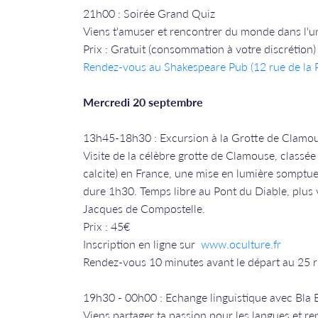
21h00 : Soirée Grand Quiz
Viens t'amuser et rencontrer du monde dans l'un 
Prix : Gratuit (consommation à votre discrétion)
Rendez-vous a
u Shakespeare Pub (12 rue de la P
Mercredi 20 septembre
13h45-18h30 : Excursion à la Grotte de Clamo
Visite de la célèbre grotte de Clamouse, classée 
calcite) en France, une mise en lumière somptueu
dure 1h30. Temps libre au Pont du Diable, plus
Jacques de Compostelle.
Prix : 45€
Inscription en ligne sur
www.oculture.fr
Rendez-vous 10 minutes avant le départ au 25 
19h30 - 00h00 : Echange linguistique avec Bla
Viens partager ta passion pour les langues et re