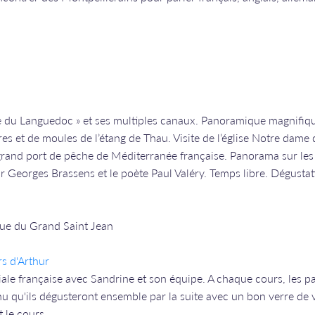
se du Languedoc » et ses multiples canaux. Panoramique magnifiq
tres et de moules de l’étang de Thau. Visite de l’église Notre dame
rand port de pêche de Méditerranée française. Panorama sur les b
Georges Brassens et le poète Paul Valéry. Temps libre. Dégustat
rue du Grand Saint Jean
rs d'Arthur
liale française avec Sandrine et son équipe. A chaque cours, les p
nu qu'ils dégusteront ensemble par la suite avec un bon verre de v
t le cours