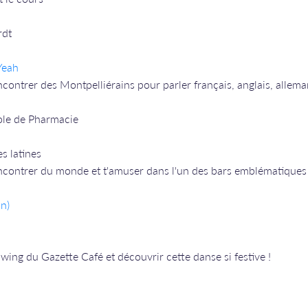
rdt
Yeah
ncontrer des Montpelliérains pour parler français, anglais, allema
cole de Pharmacie
s latines
rencontrer du monde et t'amuser dans l'un des bars emblématiques d
n)
wing du Gazette Café et découvrir cette danse si festive !