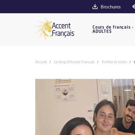
Brochures
Cours de français -
ADULTES
Accueil
Le blog d'Accent Français
Sorties et loisirs
P