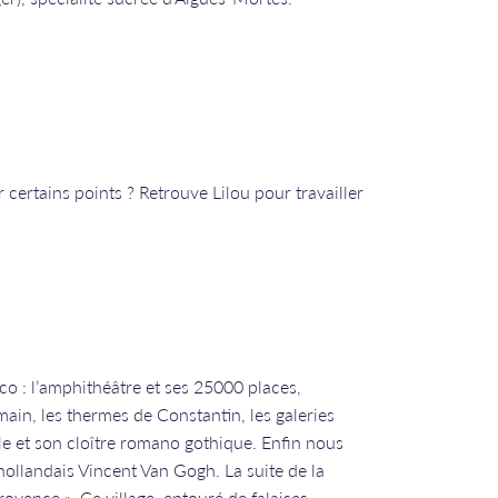
 certains points ? Retrouve Lilou pour travailler
o : l’amphithéâtre et ses 25000 places,
main, les thermes de Constantin, les galeries
le et son cloître romano gothique. Enfin nous
 hollandais Vincent Van Gogh. La suite de la
vence ». Ce village, entouré de falaises,