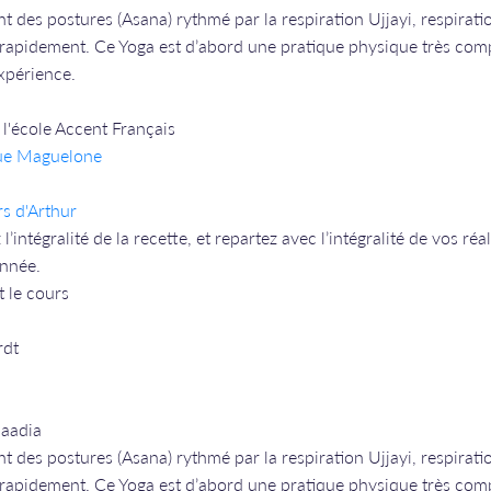
t des postures (Asana) rythmé par la respiration Ujjayi, respirati
 rapidement. Ce Yoga est d’abord une pratique physique très com
expérience.
l'école Accent Français
rue Maguelone
rs d'Arthur
l’intégralité de la recette, et repartez avec l’intégralité de vos r
année.
t le cours
rdt
Saadia
t des postures (Asana) rythmé par la respiration Ujjayi, respirati
 rapidement. Ce Yoga est d’abord une pratique physique très com