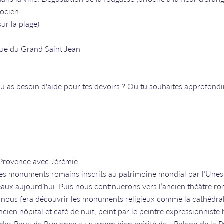
docien.
 sur la plage)
rue du Grand Saint Jean
Tu as besoin d'aide pour tes devoirs ? Ou tu souhaites approfondir
 Provence avec Jérémie
ses monuments romains inscrits au patrimoine mondial par l’Unesc
eaux aujourd’hui. Puis nous continuerons vers l’ancien théâtre ro
ite nous fera découvrir les monuments religieux comme la cathédra
ancien hôpital et café de nuit, peint par le peintre expressionniste
 des Baux de Provence au surnom bien mérité de « Balcon de la Pro