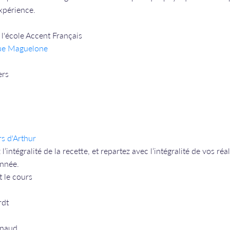
expérience.
l'école Accent Français
rue Maguelone
ers
rs d'Arthur
l’intégralité de la recette, et repartez avec l’intégralité de vos r
année.
t le cours
rdt
rnaud