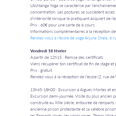
L’Ashtanga Yoga se caractérise par l’enchaînemen
concentration. Les postures se succèdent assez
d’intériorité lorsque le pratiquant acquiert de l’
Prix : 60€ pour une carte de 6 cours
Informations complémentaires à la réception de 
Rendez-vous à l'école de yoga Arjuna Shala, 6 
Vendredi 18 février
A partir de 12h15 : Remise des certificats
Viens récupérer ton certificat de fin de stage et
Prix : gratuit
Rendez-vous à la réception de l'école (2, rue de
13h45-18h00 : Excursion à Aigues-Mortes et e
Excursion demi-journée. Visite du plus ancien p
construite au XIIIe siècle, entourée de remparts
ancienne prison protestante et sa célèbre priso
les flamants roses, les salins roses. Temps libre 