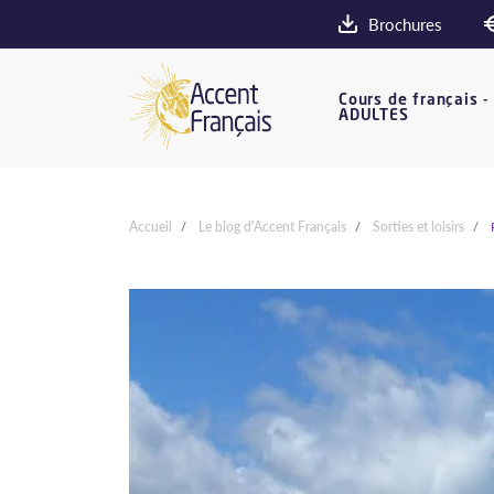
Brochures
Cours de français -
ADULTES
Accueil
Le blog d'Accent Français
Sorties et loisirs
P