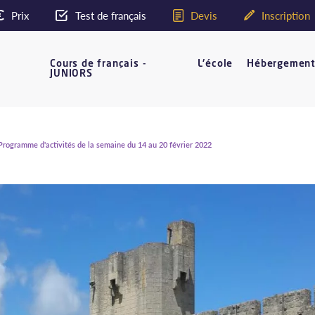
Prix
Test de français
Devis
Inscription
Cours de français -
L'école
Hébergemen
JUNIORS
rogramme d'activités de la semaine du 14 au 20 février 2022