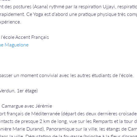
t des postures (Asana) rythmé par la respiration Ujjayi, respirati
 rapidement. Ce Yoga est d’abord une pratique physique très com
expérience.
l'école Accent Français
rue Maguelone
 passer un moment convivial avec les autres étudiants de l'école.
 Verdun, 1er étage)
n Camargue avec Jérémie
ort français de Méditerranée (départ des deux dernières croisades
 intacts de presque 2 km de long, vue sur les Remparts et la tour 
nnière Marie Durand), Panoramique sur la ville, les étangs de Cam
dans la ville. Dégustation de la fougasse (brioche à la fleur d’oran