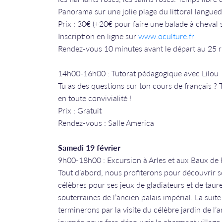
Panorama sur une jolie plage du littoral langue
​​​​​​​Prix : 30€ (+20€ pour faire une balade à cheval
​​​​​​​Inscription en ligne sur
www.oculture.fr
Rendez-vous 10 minutes avant le départ au 25 
14h00-16h00 : Tutorat pédagogique avec Lilou
Tu as des questions sur ton cours de français ? 
en toute convivialité !
Prix : Gratuit
Rendez-vous : Salle America
Samedi 19 février
9h00-18h00 : Excursion à Arles et aux Baux de
Tout d’abord, nous profiterons pour découvrir 
célèbres pour ses jeux de gladiateurs et de taur
souterraines de l’ancien palais impérial. La su
terminerons par la visite du célèbre jardin de l’
journée nous fera découvrir le charmant village