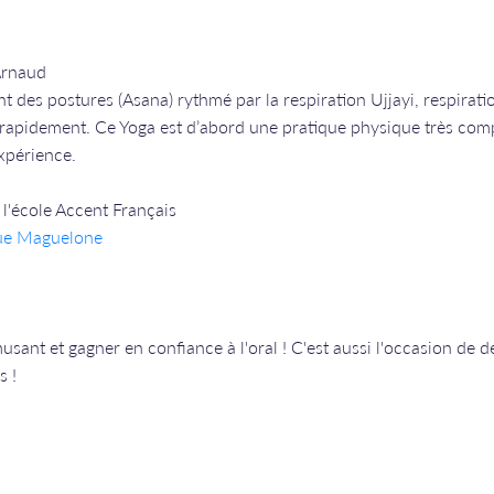
Arnaud
t des postures (Asana) rythmé par la respiration Ujjayi, respirati
 rapidement. Ce Yoga est d’abord une pratique physique très com
expérience.
l'école Accent Français
rue Maguelone
usant et gagner en confiance à l'oral ! C'est aussi l'occasion de d
s !