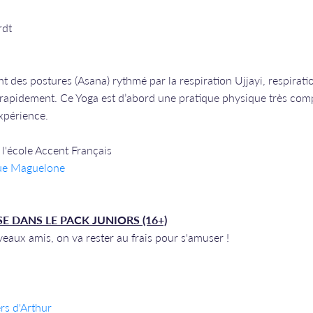
rdt
t des postures (Asana) rythmé par la respiration Ujjayi, respirati
 rapidement. Ce Yoga est d’abord une pratique physique très com
expérience.
l'école Accent Français
rue Maguelone
E DANS LE PACK JUNIORS (16+)
aux amis, on va rester au frais pour s'amuser !
ers d'Arthur