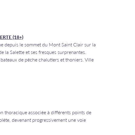
RTE (18+)
ue depuis le sommet du Mont Saint Clair sur la
 de la Salette et ses fresques surprenantes.
ateaux de pêche chalutiers et thoniers. Ville
on thoracique associée à différents points de
plète, devenant progressivement une voie