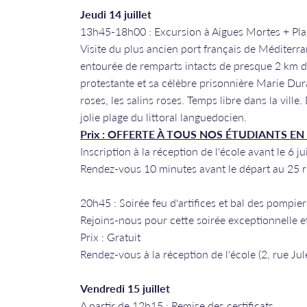
Jeudi 14 juillet
13h45-18h00 : Excursion à Aigues Mortes + Pl
Visite du plus ancien port français de Méditerra
entourée de remparts intacts de presque 2 km de
protestante et sa célèbre prisonnière Marie Dura
roses, les salins roses. Temps libre dans la vill
jolie plage du littoral languedocien.
​​​​​​​Prix : OFFERTE À TOUS NOS ÉTUDIANTS
​​​​​​​Inscription à la réception de l'école avant le 6 
Rendez-vous 10 minutes avant le départ au 25 
20h45 : Soirée feu d'artifices et bal des pompier
Rejoins-nous pour cette soirée exceptionnelle et 
Prix : Gratuit
Rendez-vous à la réception de l'école (2, rue Jul
Vendredi 15 juillet
A partir de 12h15 : Remise des certificats