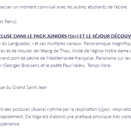
 passer un moment convivial avec les autres étudiants de l'école.
es Ferry)
CLUSE DANS LE PACK JUNIORS (16+) ET LE SÉJOUR DÉCOUVE
se du Languedoc » et ses multiples canaux. Panoramique magnifiq
tres et de moules de l’étang de Thau. Visite de l’église Notre dame
rand port de pêche de Méditerranée française. Panorama sur les b
 Georges Brassens et le poète Paul Valéry. Temps libre.
u Grand Saint Jean​​​​​​​
t des postures (Asana) rythmé par la respiration Ujjayi, respirati
 rapidement. Ce Yoga est d’abord une pratique physique très com
expérience.