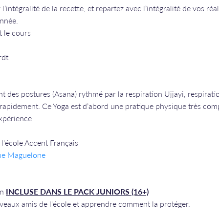
l’intégralité de la recette, et repartez avec l’intégralité de vos r
année.
t le cours
rdt
t des postures (Asana) rythmé par la respiration Ujjayi, respirati
 rapidement. Ce Yoga est d’abord une pratique physique très com
expérience.
l'école Accent Français
rue Maguelone
an
INCLUSE DANS LE PACK JUNIORS (16+)
uveaux amis de l'école et apprendre comment la protéger.