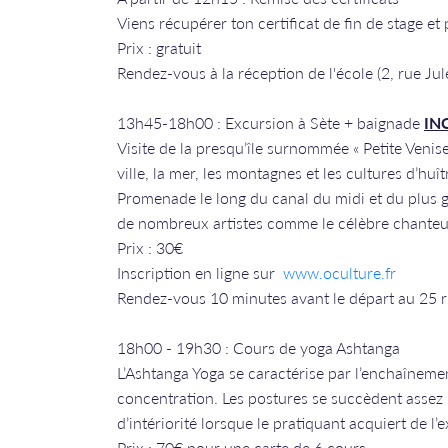
Viens récupérer ton certificat de fin de stage et
Prix : gratuit
Rendez-vous à la réception de l'école (2, rue Jul
13h45-18h00 : Excursion à Sète + baignade
IN
Visite de la presqu’île surnommée « Petite Veni
ville, la mer, les montagnes et les cultures d’huî
Promenade le long du canal du midi et du plus g
de nombreux artistes comme le célèbre chanteur
​​​​​​​Prix : 30€
​​​​​​​Inscription en ligne sur
www.oculture.fr
Rendez-vous 10 minutes avant le départ au 25 rue d
​​​​​​​18h00 - 19h30 : Cours de yoga Ashtanga
L’Ashtanga Yoga se caractérise par l’enchaînemen
concentration. Les postures se succèdent assez
d’intériorité lorsque le pratiquant acquiert de l’
Prix : 70€ pour une carte de 6 cours