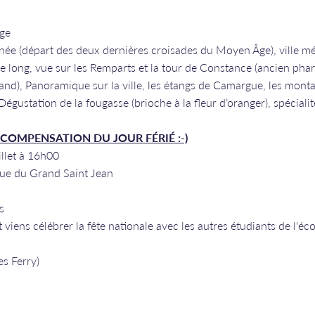
age
née (départ des deux dernières croisades du Moyen Âge), ville médi
 long, vue sur les Remparts et la tour de Constance (ancien phare
nd), Panoramique sur la ville, les étangs de Camargue, les montag
e. Dégustation de la fougasse (brioche à la fleur d’oranger), spéci
 EN COMPENSATION DU JOUR FÉRIÉ :-)
juillet à 16h00
rue du Grand Saint Jean
s
viens célébrer la fête nationale avec les autres étudiants de l'éco
es Ferry)