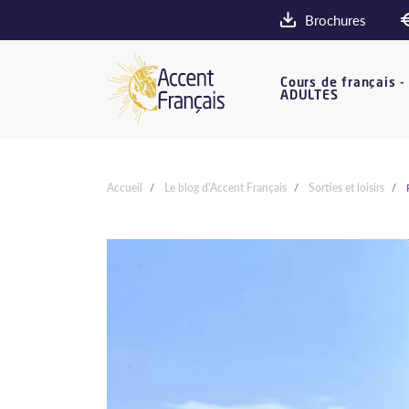
Brochures
Cours de français -
ADULTES
Accueil
Le blog d'Accent Français
Sorties et loisirs
P