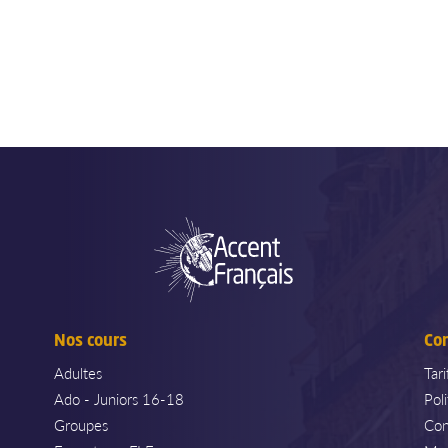
Nos cours
Co
Adultes
Tar
Ado - Juniors 16-18
Pol
Groupes
Con