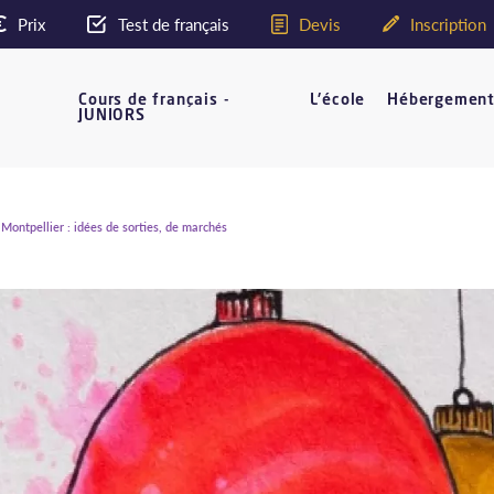
Prix
Test de français
Devis
Inscription
Cours de français -
L'école
Hébergemen
JUNIORS
Montpellier : idées de sorties, de marchés