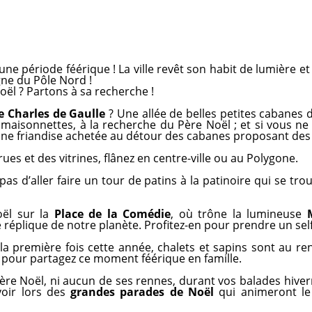
t une période féérique ! La ville revêt son habit de lumièr
gne du Pôle Nord !
ël ? Partons à sa recherche !
e Charles de Gaulle
? Une allée de belles petites cabanes
 maisonnettes, à la recherche du Père Noël ; et si vous ne
une friandise achetée au détour des cabanes proposant des
ues et des vitrines, flânez en centre-ville ou au Polygone.
 pas d’aller faire un tour de patins à la patinoire qui se tr
ël sur la
Place de la Comédie
, où trône la lumineuse
 réplique de notre planète. Profitez-en pour prendre un selfi
la première fois cette année, chalets et sapins sont au re
 pour partagez ce moment féérique en famille.
Père Noël, ni aucun de ses rennes, durant vos balades hivern
oir lors des
grandes parades de Noël
qui animeront le 