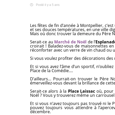
Posté il y a 5 ans
Les fêtes de fin d’année à Montpellier, c’es
et ses douces températures, en une ville di
Mais où donc trouver la demeure du Père No
Serait-ce au
Marché de Noël
de l’
Esplanad
croirait ! Baladez-vous de maisonnettes en
réconforter avec un verre de vin chaud ou 
Si vous voulez profiter des décorations des r
Et si vous avez l’âme d’un sportif, n’oubliez
Place de la Comédie.…
D’ailleurs… Pourrait-on trouver le Père No
émerveillez-vous devant la brillance de cette
Serait-ce alors à la
Place Laissac
où, pour 
Noël ? Vous y trouverez même un carrousel
Et si vous n’avez toujours pas trouvé ni le 
pouvez toujours vous attendre à l’apercev
décembre.