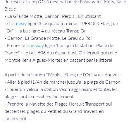
du réseau Transp'Or à destination de Palavas-les-Flots, Salle
Bleue
- La Grande Motte, Carnon, Pérols : En utilisant
le
tramway
ligne 3 jusqu'au terminus :"PEROLS Etang de
l'Or” + la busligne 4 du réseau Transp'Or
- Carnon, La Grande Motte, Le Grau du Roi
: Prenez le
tramway
ligne 1 jusqu'à la station "Place de
France" + le bus 606 du réseau busLIO-Hérault qui relie
Montpellier à Aigues-Mortes en passant par le littoral
A partir de la station "Pérols - Etang de l'Or", vous pouvez :
- Aller à pied (1/4h de marche) jusqu'a la plage de Carnon.
- Louer un vélo à la station Velomagg'Loisirs et toutes les
plages sont accessibles facilement.
- Prendre la Navette des Plages Herault Transport qui
dessert les plages du Petit et du Grand Travers en
juillet/août.