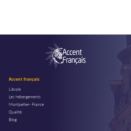
Accent français
L'école
Les hébergements
Montpellier- France
Qualité
Blog