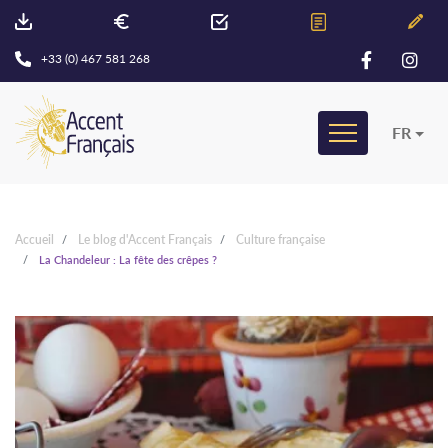
+33 (0) 467 581 268
FR
Accueil
Le blog d'Accent Français
Culture française
La Chandeleur : La fête des crêpes ?