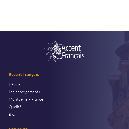
Accent français
L'école
Les hébergements
Montpellier- France
Qualité
Blog