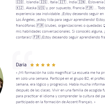
🇨🇴 , Islandia 🇮🇸 , Italia 🇮🇹 , India 🇮🇳 , Eslovenia
🇰🇿 , Alaska 🇺🇸 y, por supuesto, Francia 🇫🇷 ... To
experiencia sea inolvidable. ¡Estoy deseando seguir en
Los Ángeles, ¡estoy lista para seguir aprendiendo! Es
francófonas 🇫🇷 (clubes, organizaciones o quedadas 
mis habilidades conversacionales. Si conocéis alguna,
contarais! 🇫🇷 ¡Estoy deseando seguir aprendiendo fra
Daria
« ¡Mi formación ha sido magnífica! La escuela me ha 
en solo una semana. Participé en el grupo B2, el profe
semana, era lógico y progresivo. Había mucha informaci
después de las clases. Vivir en una familia de acogida
para practicar el idioma y comprender la cultura del p
participado en la formación de Accent Français. »