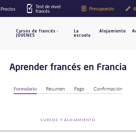
Test de nivel
Presupuesto
Precios
R
francés
Cursos de francés -
La
Alojamiento
A
JÓVENES
escuela
Aprender francés en Francia
Formulario
Resumen
Pago
Confirmación
CURSOS Y ALOJAMIENTO