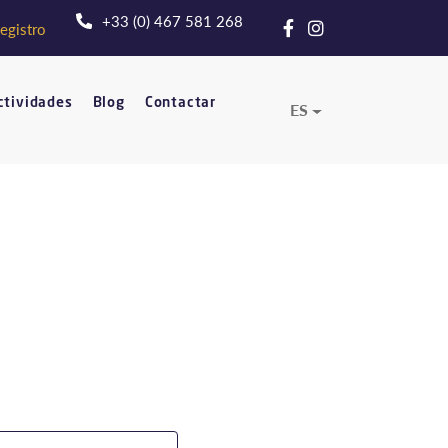
+33 (0) 467 581 268
egistro
ctividades
Blog
Contactar
ES