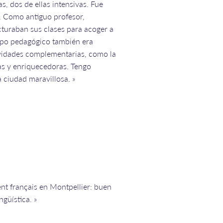
, dos de ellas intensivas. Fue
e. Como antiguo profesor,
turaban sus clases para acoger a
uipo pedagógico también era
tividades complementarias, como la
das y enriquecedoras. Tengo
a ciudad maravillosa. »
nt français en Montpellier: buen
güística. »