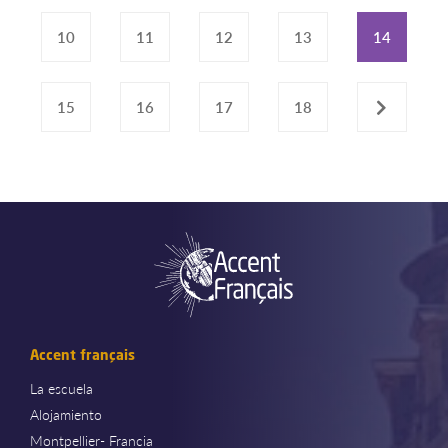
10
11
12
13
14
15
16
17
18
›
Accent français
La escuela
Alojamiento
Montpellier- Francia