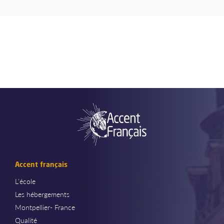
Accent français
L'école
Les hébergements
Montpellier- France
Qualité