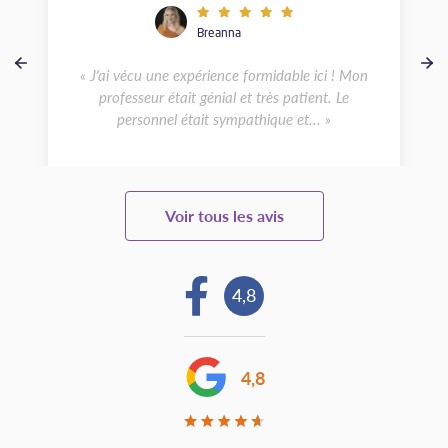
Breanna
« J'ai vécu une expérience formidable ici ! Mon
professeur était génial et très patient. Le
personnel était sympathique et... »
Voir tous les avis
4,8
4,8