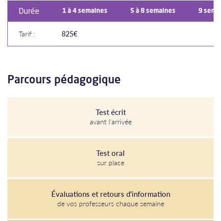
Durée
1 à 4 semaines
5 à 8 semaines
9 sema
Tarif :
825€
Parcours pédagogique
Test écrit
avant l'arrivée
Test oral
sur place
Évaluations et retours d'information
de vos professeurs chaque semaine