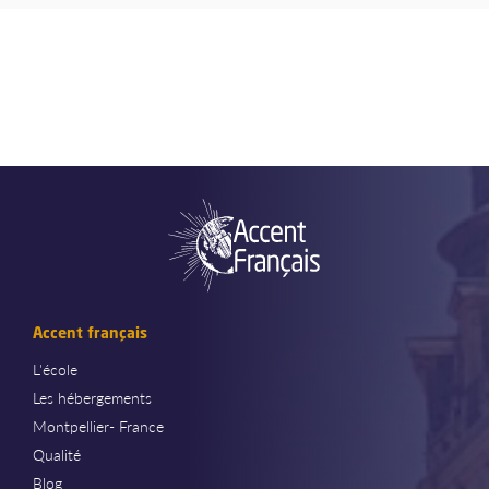
Accent français
L'école
Les hébergements
Montpellier- France
Qualité
Blog