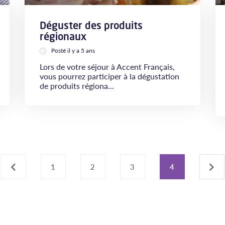
Déguster des produits
régionaux
Posté il y a 5 ans
Lors de votre séjour à Accent Français,
vous pourrez participer à la dégustation
de produits régiona...
‹
1
2
3
4
›