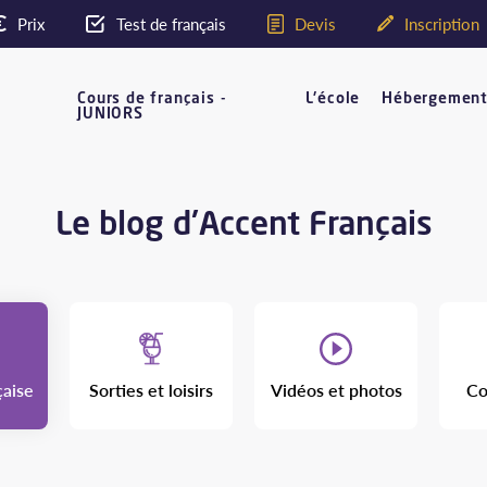
Prix
Test de français
Devis
Inscription
Cours de français -
L'école
Hébergemen
JUNIORS
Le blog d'Accent Français
çaise
Sorties et loisirs
Vidéos et photos
Co