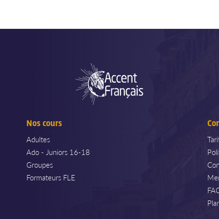
Nos cours
Co
Adultes
Tar
Ado - Juniors 16-18
Pol
Groupes
Con
Formateurs FLE
Men
FA
Pla