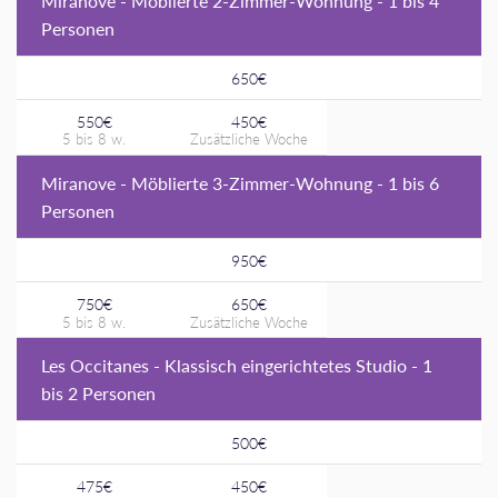
Miranove - Möblierte 2-Zimmer-Wohnung - 1 bis 4
Personen
650€
550€
450€
Miranove - Möblierte 3-Zimmer-Wohnung - 1 bis 6
Personen
950€
750€
650€
Les Occitanes - Klassisch eingerichtetes Studio - 1
bis 2 Personen
500€
475€
450€