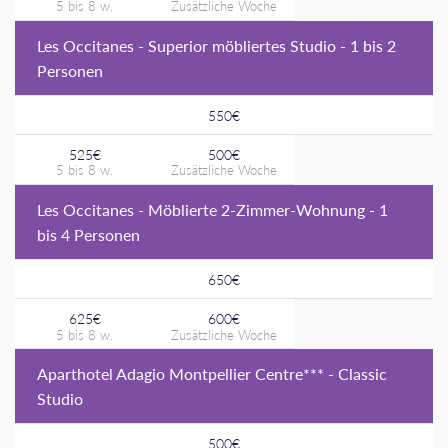
Les Occitanes - Superior möbliertes Studio - 1 bis 2
Personen
550€
525€
500€
Les Occitanes - Möblierte 2-Zimmer-Wohnung - 1
bis 4 Personen
650€
625€
600€
Aparthotel Adagio Montpellier Centre*** - Classic
Studio
500€