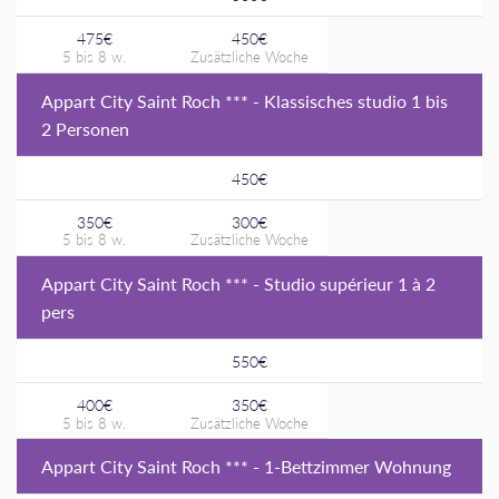
475€
450€
Appart City Saint Roch *** - Klassisches studio 1 bis
2 Personen
450€
350€
300€
Appart City Saint Roch *** - Studio supérieur 1 à 2
pers
550€
400€
350€
Appart City Saint Roch *** - 1-Bettzimmer Wohnung